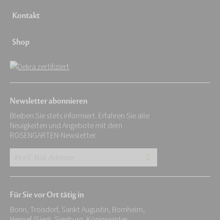
Kontakt
Shop
Newsletter abonnieren
Bleiben Sie stets informiert. Erfahren Sie alle
Neuigkeiten und Angebote mit dem
ROSENGARTEN-Newsletter.
Ihre
E-
Mail-
Für Sie vor Ort tätig in
Adresse:
Bonn, Troisdorf, Sankt Augustin, Bornheim,
*
Hennef (Sieg), Siegburg, Königswinter,