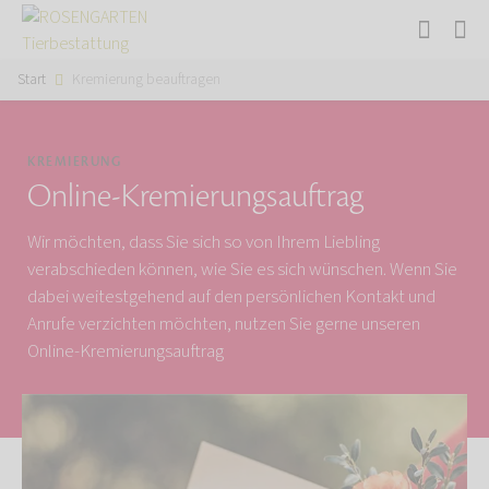
Start
Kremierung beauftragen
KREMIERUNG
Online-Kremierungsauftrag
Wir möchten, dass Sie sich so von Ihrem Liebling
verabschieden können, wie Sie es sich wünschen. Wenn Sie
dabei weitestgehend auf den persönlichen Kontakt und
Anrufe verzichten möchten, nutzen Sie gerne unseren
Online-Kremierungsauftrag