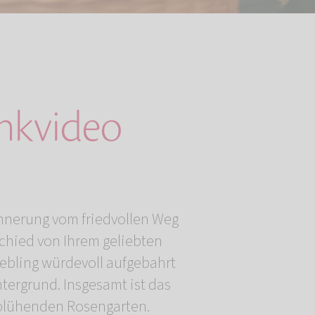
kvideo
nnerung vom friedvollen Weg
chied von Ihrem geliebten
iebling würdevoll aufgebahrt
ergrund. Insgesamt ist das
 blühenden Rosengarten.