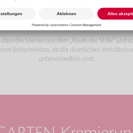
, dass die Szenen aus dem „Raum der Stille“ und 
dem Beispielvideo, da die räumlichen Verhältnis
unterschiedlich sind.