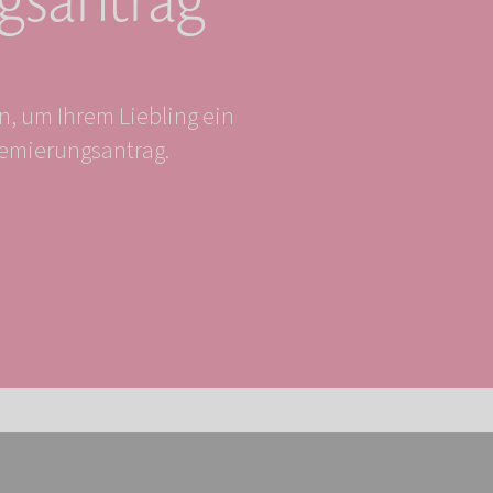
santrag
, um Ihrem Liebling ein
remierungsantrag.