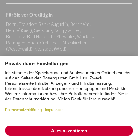
Mail-
Für Sie vor Ort tätig in
Adresse:
Bonn, Troisdorf, Sankt Augustin, Bornheim,
*
Hennef (Sieg), Siegburg, Königswinter,
Buchholz, Bad Neuenahr-Ahrweiler, Windeck,
Remagen, Much, Grafschaft, Altenkirchen
(Westerwald), Neustadt (Wied)
Impressum
Datenschutz
Stiftung
Interne Meldestelle
Zahlungsmittel
Vertrag widerrufen
Barrierefreiheitserklärung
Cookie/Tracking-Einstellungen