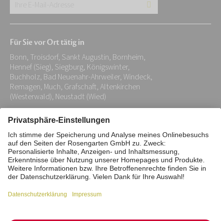
Ihre
E-
Mail-
Für Sie vor Ort tätig in
Adresse:
Bonn, Troisdorf, Sankt Augustin, Bornheim,
*
Hennef (Sieg), Siegburg, Königswinter,
Buchholz, Bad Neuenahr-Ahrweiler, Windeck,
Remagen, Much, Grafschaft, Altenkirchen
(Westerwald), Neustadt (Wied)
Impressum
Datenschutz
Stiftung
Interne Meldestelle
Zahlungsmittel
Vertrag widerrufen
Barrierefreiheitserklärung
Cookie/Tracking-Einstellungen