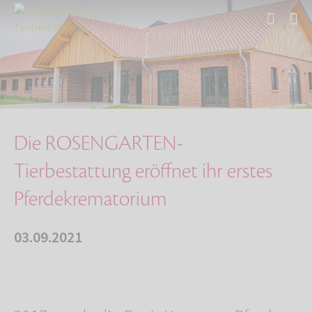
Start
Über uns
Aktuelles
Neueröffnung Krematorium für Pferde
Die ROSENGARTEN-
Tierbestattung eröffnet ihr erstes
Pferdekrematorium
03.09.2021