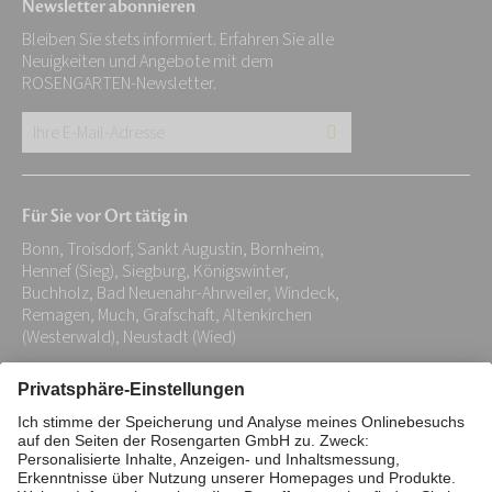
Newsletter abonnieren
Bleiben Sie stets informiert. Erfahren Sie alle
Neuigkeiten und Angebote mit dem
ROSENGARTEN-Newsletter.
Ihre
E-
Mail-
Für Sie vor Ort tätig in
Adresse:
Bonn, Troisdorf, Sankt Augustin, Bornheim,
*
Hennef (Sieg), Siegburg, Königswinter,
Buchholz, Bad Neuenahr-Ahrweiler, Windeck,
Remagen, Much, Grafschaft, Altenkirchen
(Westerwald), Neustadt (Wied)
Impressum
Datenschutz
Stiftung
Interne Meldestelle
Zahlungsmittel